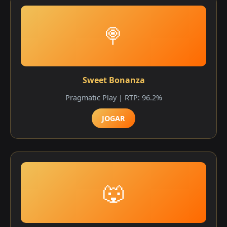
🍭
Sweet Bonanza
Pragmatic Play | RTP: 96.2%
JOGAR
🐺