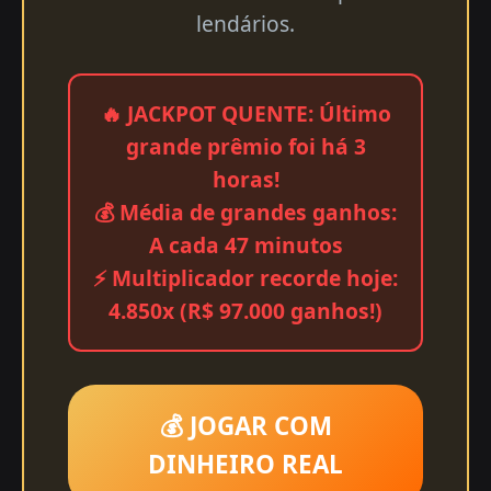
lendários.
🔥 JACKPOT QUENTE: Último
grande prêmio foi há 3
horas!
💰 Média de grandes ganhos:
A cada 47 minutos
⚡ Multiplicador recorde hoje:
4.850x (R$ 97.000 ganhos!)
💰 JOGAR COM
DINHEIRO REAL