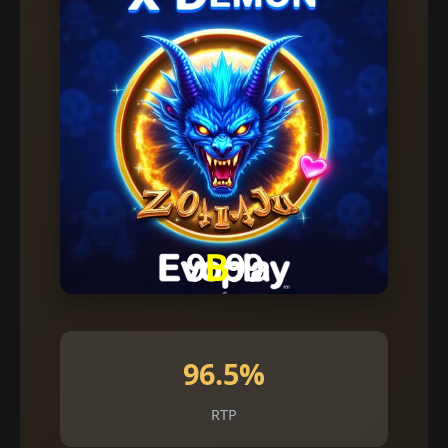
96.5%
RTP