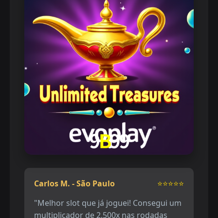
Carlos M. - São Paulo
⭐⭐⭐⭐⭐
"Melhor slot que já joguei! Consegui um
multiplicador de 2.500x nas rodadas