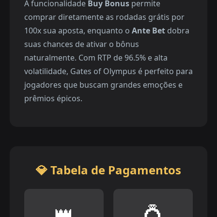
A funcionalidade
Buy Bonus
permite
comprar diretamente as rodadas grátis por
100x sua aposta, enquanto o
Ante Bet
dobra
suas chances de ativar o bônus
naturalmente. Com RTP de 96.5% e alta
volatilidade, Gates of Olympus é perfeito para
jogadores que buscam grandes emoções e
prêmios épicos.
💎 Tabela de Pagamentos
👑
💍