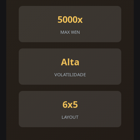
5000x
MAX WIN
Alta
VOLATILIDADE
6x5
LAYOUT