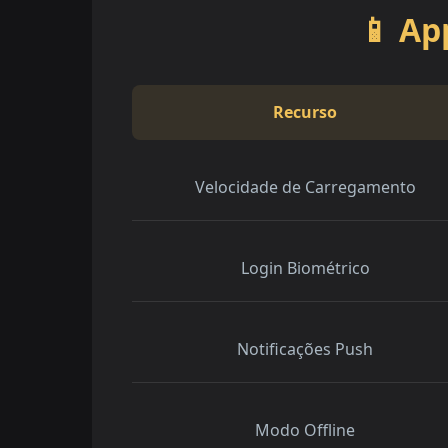
📱 Ap
Recurso
Velocidade de Carregamento
Login Biométrico
Notificações Push
Modo Offline