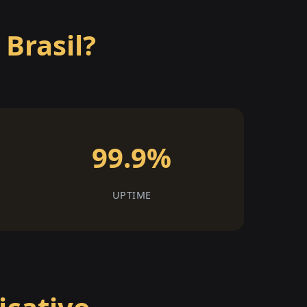
 Brasil?
99.9%
UPTIME