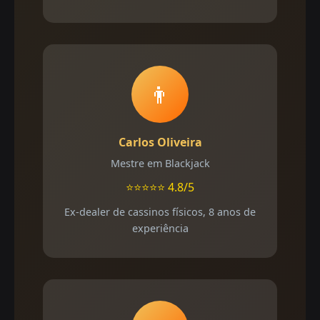
👨
Carlos Oliveira
Mestre em Blackjack
⭐⭐⭐⭐⭐ 4.8/5
Ex-dealer de cassinos físicos, 8 anos de
experiência