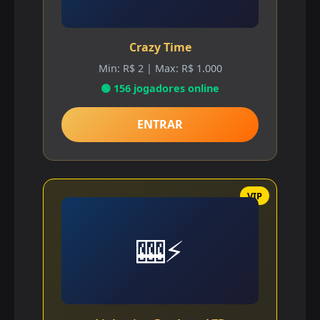
Crazy Time
Min: R$ 2 | Max: R$ 1.000
🟢 156 jogadores online
ENTRAR
🎰⚡