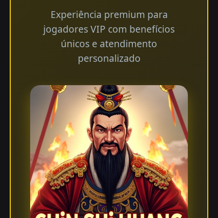
Experiência premium para
jogadores VIP com benefícios
únicos e atendimento
personalizado