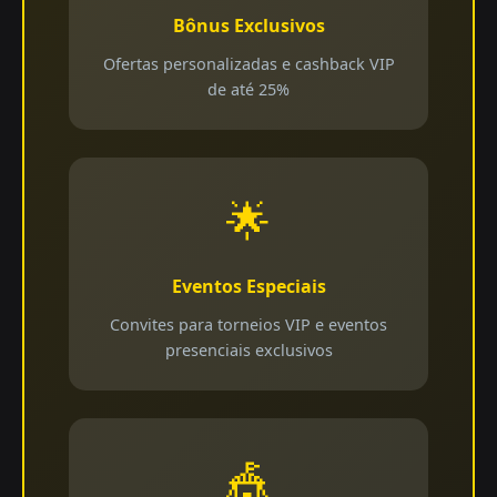
Bônus Exclusivos
Ofertas personalizadas e cashback VIP
de até 25%
🌟
Eventos Especiais
Convites para torneios VIP e eventos
presenciais exclusivos
🎪