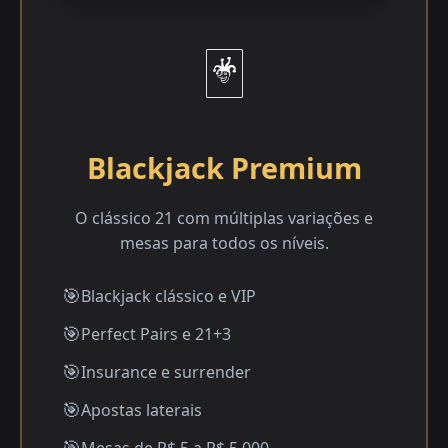
🃏
Blackjack Premium
O clássico 21 com múltiplas variações e
mesas para todos os níveis.
Blackjack clássico e VIP
Perfect Pairs e 21+3
Insurance e surrender
Apostas laterais
Mesas de R$ 5 a R$ 5.000