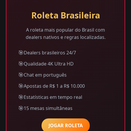
Roleta Brasileira
A roleta mais popular do Brasil com
dealers nativos e regras localizadas.
Dealers brasileiros 24/7
Qualidade 4K Ultra HD
Chat em português
Apostas de R$ 1 a R$ 10.000
Estatísticas em tempo real
15 mesas simultâneas
JOGAR ROLETA