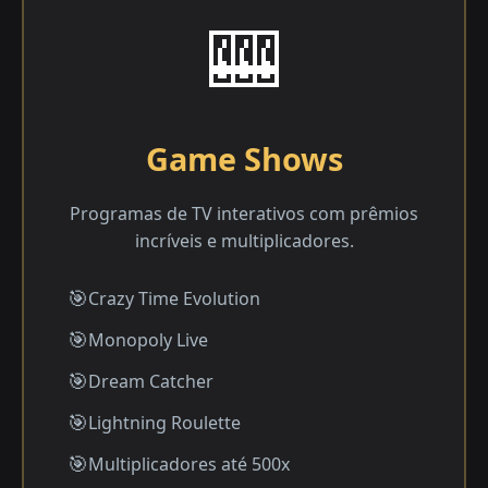
🎰
Game Shows
Programas de TV interativos com prêmios
incríveis e multiplicadores.
Crazy Time Evolution
Monopoly Live
Dream Catcher
Lightning Roulette
Multiplicadores até 500x