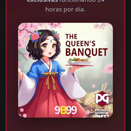
horas por dia.